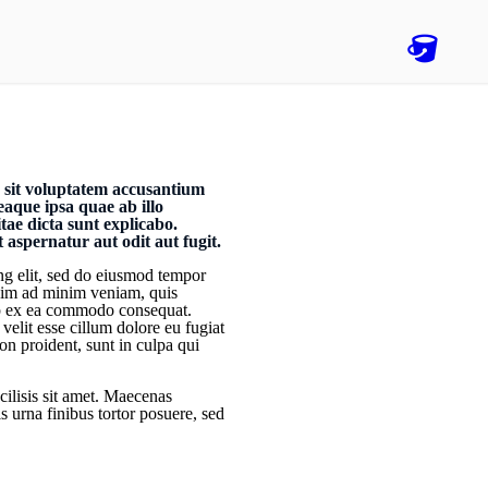
r sit voluptatem accusantium
aque ipsa quae ab illo
itae dicta sunt explicabo.
aspernatur aut odit aut fugit.
ng elit, sed do eiusmod tempor
enim ad minim veniam, quis
uip ex ea commodo consequat.
 velit esse cillum dolore eu fugiat
on proident, sunt in culpa qui
cilisis sit amet. Maecenas
is urna finibus tortor posuere, sed