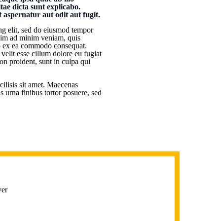
itae dicta sunt explicabo.
aspernatur aut odit aut fugit.
ng elit, sed do eiusmod tempor
enim ad minim veniam, quis
uip ex ea commodo consequat.
 velit esse cillum dolore eu fugiat
on proident, sunt in culpa qui
cilisis sit amet. Maecenas
is urna finibus tortor posuere, sed
ver