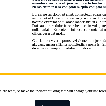
inventore veritatis et quasi architecto beatae v
Nemo enim ipsam voluptatem quia voluptas sit 
Lorem ipsum dolor sit amet, consectetur adipisici
incididunt ut labore et dolore magna aliqua. Ut 
nostrud exercitation ullamco laboris nisi ut aliq
Duis aute irure dolor in reprehenderit in voluptate
nulla pariatur. Excepteur sint occaecat cupidatat n
officia deserunt mollit
Cras laoreet viverra purus, vel elementum justo fa
aliquam, massa efficitur sollicitudin venenatis, fel
do eiusmod tempor incididunt ut labore.
 are ready to make that perfect building that will change your life fore