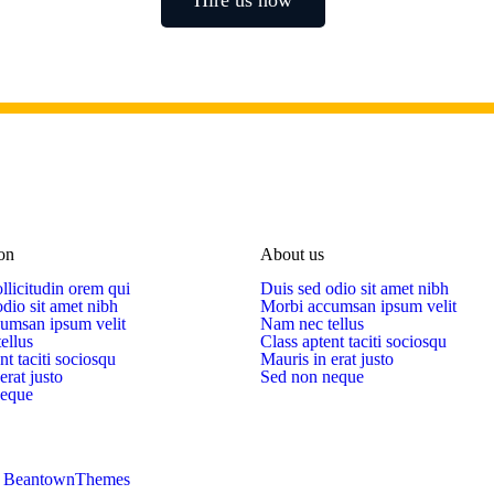
Hire us now
on
About us
llicitudin orem qui
Duis sed odio sit amet nibh
dio sit amet nibh
Morbi accumsan ipsum velit
umsan ipsum velit
Nam nec tellus
ellus
Class aptent taciti sociosqu
nt taciti sociosqu
Mauris in erat justo
erat justo
Sed non neque
neque
y
BeantownThemes