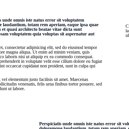
s unde omnis iste natus error sit voluptatem
 laudantium, totam rem aperiam, eaque ipsa quae
C
is et quasi architecto beatae vitae dicta sunt
la
sam voluptatem quia voluptas sit aspernatur aut
u
t, consectetur adipisicing elit, sed do eiusmod tempor
olore magna aliqua. Ut enim ad minim veniam, quis
mco laboris nisi ut aliquip ex ea commodo consequat.
prehenderit in voluptate velit esse cillum dolore eu fugiat
sint occaecat cupidatat non proident, sunt in culpa qui
, vel elementum justo facilisis sit amet. Maecenas
llicitudin venenatis, felis urna finibus tortor posuere, sed
unt ut labore.
Perspiciatis unde omnis iste natus error sit v
doloremque laudantium, totam rem aperiam, e