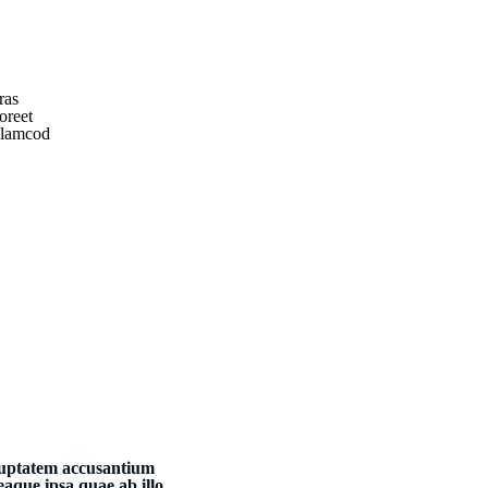
ras
oreet
llamcod
oluptatem accusantium
aque ipsa quae ab illo