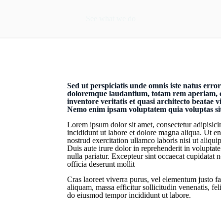
See what we do
Sed ut perspiciatis unde omnis iste natus erro
doloremque laudantium, totam rem aperiam, e
inventore veritatis et quasi architecto beatae v
Nemo enim ipsam voluptatem quia voluptas sit 
Lorem ipsum dolor sit amet, consectetur adipisici
incididunt ut labore et dolore magna aliqua. Ut 
nostrud exercitation ullamco laboris nisi ut aliq
Duis aute irure dolor in reprehenderit in voluptate
nulla pariatur. Excepteur sint occaecat cupidatat n
officia deserunt mollit
Cras laoreet viverra purus, vel elementum justo fa
aliquam, massa efficitur sollicitudin venenatis, fel
do eiusmod tempor incididunt ut labore.