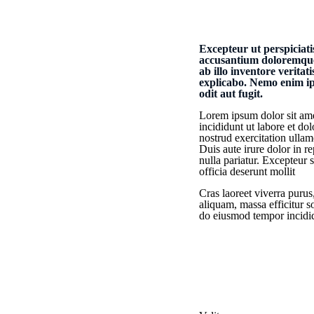
Excepteur ut perspiciati
accusantium doloremque
ab illo inventore veritat
explicabo. Nemo enim ip
odit aut fugit.
Lorem ipsum dolor sit ame
incididunt ut labore et d
nostrud exercitation ulla
Duis aute irure dolor in re
nulla pariatur. Excepteur 
officia deserunt mollit
Cras laoreet viverra purus
aliquam, massa efficitur so
do eiusmod tempor incidid