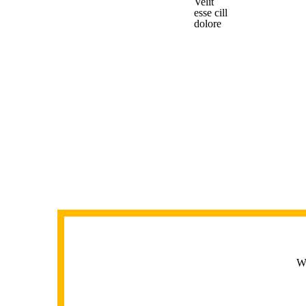
Velit
esse cill
dolore
We