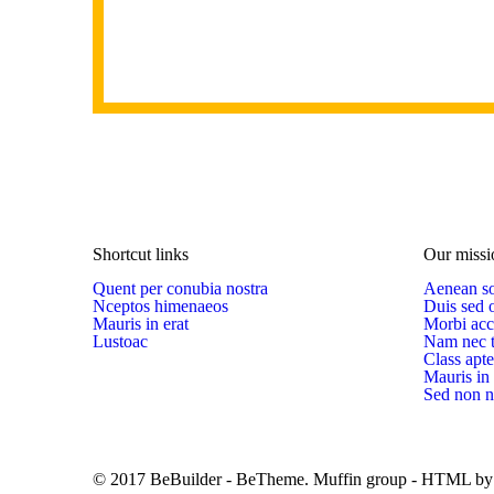
Shortcut links
Our missi
Quent per conubia nostra
Aenean so
Nceptos himenaeos
Duis sed o
Mauris in erat
Morbi acc
Lustoac
Nam nec t
Class apte
Mauris in 
Sed non 
© 2017 BeBuilder - BeTheme. Muffin group - HTML b